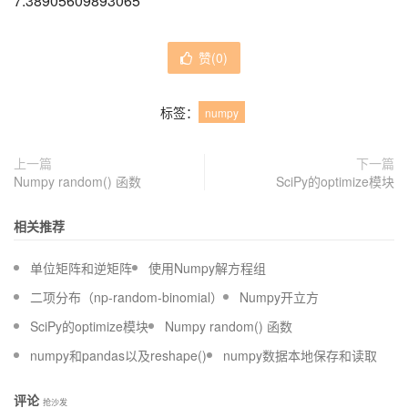
7.38905609893065
赞(
0
)
标签：
numpy
上一篇
下一篇
Numpy random() 函数
SciPy的optimize模块
相关推荐
单位矩阵和逆矩阵
使用Numpy解方程组
二项分布（np-random-binomial）
Numpy开立方
SciPy的optimize模块
Numpy random() 函数
numpy和pandas以及reshape()
numpy数据本地保存和读取
评论
抢沙发