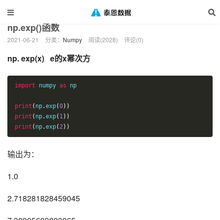
当前位置：
泰恩数据
数据分析
Numpy
正文
>
>
>
np.exp()函数
2021-06-21
分类：
Numpy
阅读(2028)
评论(0)
np. exp(x) e的x幂次方
import
 numpy 
as
 np

print
(
np
.
exp
(
0
))
print
(
np
.
exp
(
1
))
print
(
np
.
exp
(
2
))
输出为：
1.0
2.718281828459045