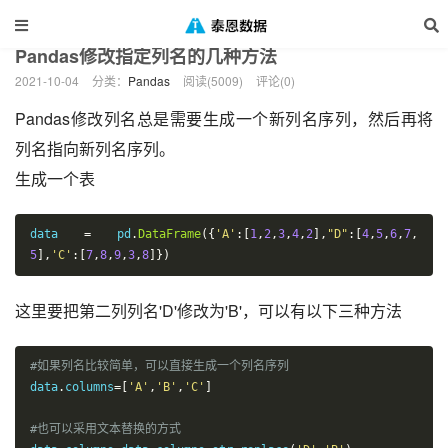
当前位置：
泰恩数据
数据分析
Pandas
正文
>
>
>
Pandas修改指定列名的几种方法
2021-10-04
分类：
Pandas
阅读(5009)
评论(0)
Pandas修改列名总是需要生成一个新列名序列，然后再将
列名指向新列名序列。
生成一个表
data 
=
 pd
.
DataFrame
({
'A'
:[
1
,
2
,
3
,
4
,
2
],
"D"
:[
4
,
5
,
6
,
7
,
5
],
'C'
:[
7
,
8
,
9
,
3
,
8
]})
这里要把第二列列名'D'修改为'B'，可以有以下三种方法
#如果列名比较简单，可以直接生成一个列名序列
data
.
columns
=[
'A'
,
'B'
,
'C'
]
#也可以采用文本替换的方式