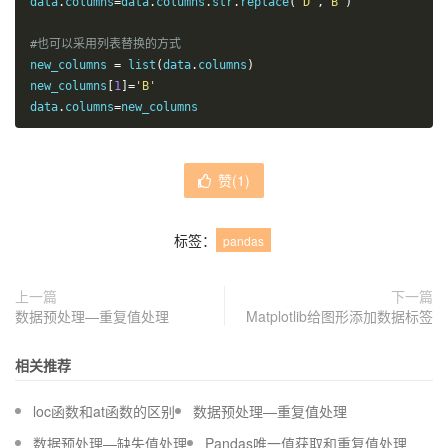
data
.
columns
=
data
.
columns
.
str
.
replace
(
'D'
,
'B'
)
#也可以采用列表替换的方式
new_columns 
=
 list
(
data
.
columns
)
new_columns
[
1
]=
'B'
data
.
columns
=
new_columns
赞(
1
)
标签：
pandas
上一篇
下一篇
数据预处理—重复值处理
Matplotlib给图形添加数据标签
相关推荐
loc函数和at函数的区别
数据预处理—重复值处理
数据预处理—缺失值处理
Pandas唯一值获取和重复值处理