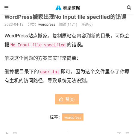
当前位置：
泰恩数据
Web开发
wordpress
正文
>
>
>
WordPress搬家出现No Input file specified的错误
2023-04-13
分类：
wordpress
阅读(1171)
评论(0)
WordPress站点搬家，复制原站点内容到新的目录，可能会
报
的错误。
No Input file specified
解决这个问题的方案其实非常简单：
删掉根目录下的
即可，因为这个文件里存了你原
user.ini
有主机的访问路径，导致系统无法识别。
赞(
0
)
标签：
wordpress
上一篇
下一篇