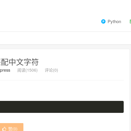
Python
p匹配中文字符
press
阅读(1506)
评论(0)
赞(
0
)