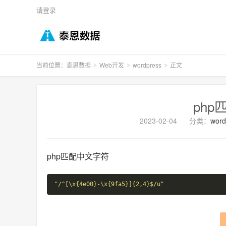
请登录
当前位置：
泰恩数据
Web开发
wordpress
正文
>
>
>
ph
2023-02-04
分类：
word
php匹配中文字符
"/^[\x{4e00}-\x{9fa5}]{2,4}$/u"