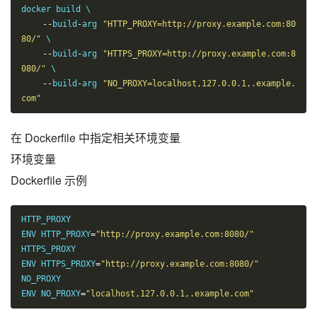
docker build \

--
build
-
arg 
"HTTP_PROXY=http://proxy.example.com:80
80/"
 \

--
build
-
arg 
"HTTPS_PROXY=http://proxy.example.com:8
080/"
 \

--
build
-
arg 
"NO_PROXY=localhost,127.0.0.1,.example.
com"
在 Dockerfile 中指定相关环境变量
环境变量
Dockerfile 示例
HTTP_PROXY

ENV HTTP_PROXY
=
"http://proxy.example.com:8080/"
HTTPS_PROXY

ENV HTTPS_PROXY
=
"http://proxy.example.com:8080/"
NO_PROXY

ENV NO_PROXY
=
"localhost,127.0.0.1,.example.com"