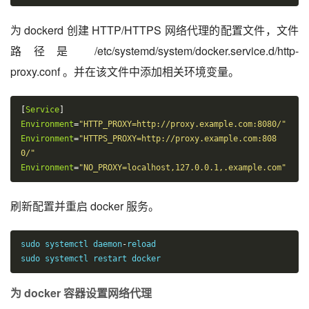
为 dockerd 创建 HTTP/HTTPS 网络代理的配置文件，文件
路径是 /etc/systemd/system/docker.service.d/http-
proxy.conf 。并在该文件中添加相关环境变量。
[
Service
]
Environment
=
"HTTP_PROXY=http://proxy.example.com:8080/"
Environment
=
"HTTPS_PROXY=http://proxy.example.com:808
0/"
Environment
=
"NO_PROXY=localhost,127.0.0.1,.example.com"
刷新配置并重启 docker 服务。
sudo systemctl daemon
-
reload

sudo systemctl restart docker
为 docker 容器设置网络代理