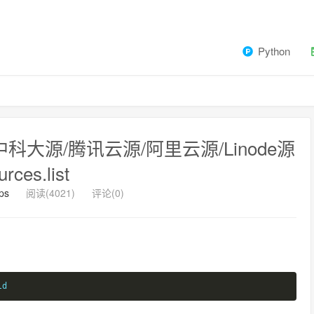
Python
/中科大源/腾讯云源/阿里云源/Linode源
urces.list
ps
阅读(4021)
评论(0)
ld