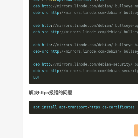
deb http
:
//mirrors.linode.com/debian/ bullseye m
deb
-
src http
:
//mirrors.linode.com/debian/ bullse
deb http
:
//mirrors.linode.com/debian/ bullseye-u
deb
-
src http
:
//mirrors.linode.com/debian/ bullse
deb http
:
//mirrors.linode.com/debian/ bullseye-b
deb
-
src http
:
//mirrors.linode.com/debian/ bullse
deb http
:
//mirrors.linode.com/debian-security/ b
deb
-
src http
:
//mirrors.linode.com/debian-securit
EOF
解决https报错的问题
apt install apt
-
transport
-
https ca
-
certificates