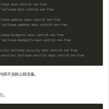
llseye main contrib non-free
/ bullseye main contrib non-free
llseye-updates main contrib non-free
/ bullseye-updates main contrib non-free
llseye-backports main contrib non-free
/ bullseye-backports main contrib non-free
urity/ bullseye-security main contrib non-free
-security/ bullseye-security main contrib non-free
内网不消耗公网流量。
行。