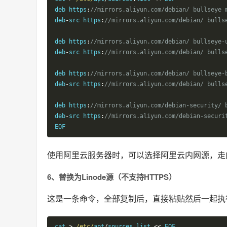
deb https
:
//mirrors.aliyun.com/debian/ bullseye 
deb
-
src https
:
//mirrors.aliyun.com/debian/ bulls
deb https
:
//mirrors.aliyun.com/debian/ bullseye-
deb
-
src https
:
//mirrors.aliyun.com/debian/ bulls
deb https
:
//mirrors.aliyun.com/debian/ bullseye-
deb
-
src https
:
//mirrors.aliyun.com/debian/ bulls
deb https
:
//mirrors.aliyun.com/debian-security/ 
deb
-
src https
:
//mirrors.aliyun.com/debian-securi
EOF
使用阿里云服务器时，可以选择阿里云内网源，走
6、替换为Linode源（不支持HTTPS）
这是一条命令，全部复制后，直接粘贴然后一起执
cat 
>
/etc/
apt
/
sources
.
list 
<<
 EOF
