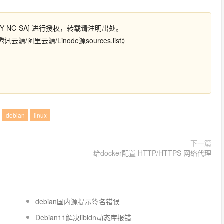
Y-NC-SA] 进行授权，转载请注明出处。
源/阿里云源/Linode源sources.list》
：
debian
linux
下一篇
给docker配置 HTTP/HTTPS 网络代理
debian国内源提示签名错误
Debian11解决libidn动态库报错