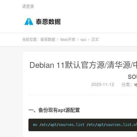
请登录
当前位置：
泰恩数据
Web开发
vps
正文
>
>
>
Debian 11默认官方源/清华源
so
2023-11-12
分类：
v
一、备份现有apt源配置
mv 
/
etc
/
apt
/
sources
.
list 
/
etc
/
apt
/
sources
.
list
.
o