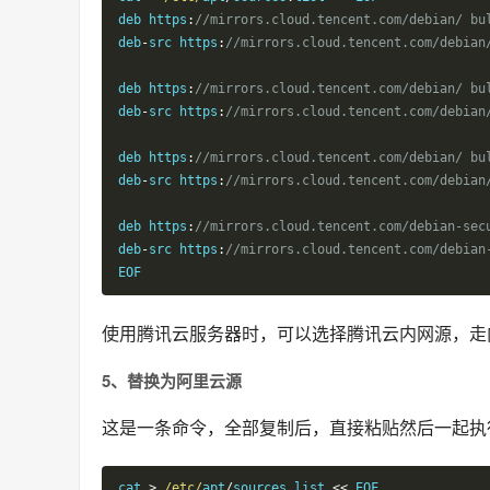
deb https
:
//mirrors.cloud.tencent.com/debian/ bu
deb
-
src https
:
//mirrors.cloud.tencent.com/debian
deb https
:
//mirrors.cloud.tencent.com/debian/ bu
deb
-
src https
:
//mirrors.cloud.tencent.com/debian
deb https
:
//mirrors.cloud.tencent.com/debian/ bu
deb
-
src https
:
//mirrors.cloud.tencent.com/debian
deb https
:
//mirrors.cloud.tencent.com/debian-sec
deb
-
src https
:
//mirrors.cloud.tencent.com/debian
EOF
使用腾讯云服务器时，可以选择腾讯云内网源，走
5、替换为阿里云源
这是一条命令，全部复制后，直接粘贴然后一起执
cat 
>
/etc/
apt
/
sources
.
list 
<<
 EOF
