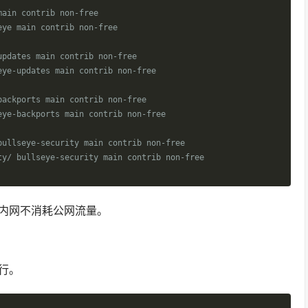
main contrib non-free
eye main contrib non-free
updates main contrib non-free
eye-updates main contrib non-free
backports main contrib non-free
eye-backports main contrib non-free
bullseye-security main contrib non-free
ty/ bullseye-security main contrib non-free
内网不消耗公网流量。
行。