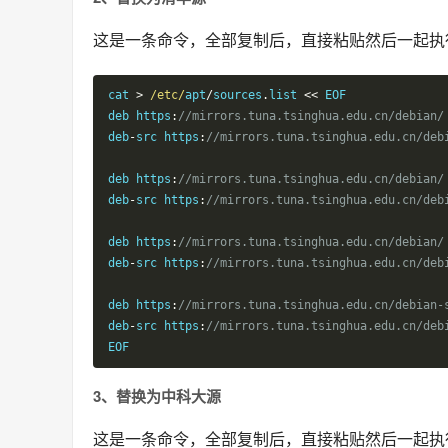
这是一条命令，全部复制后，直接粘贴然后一起执
cat 
>
/etc/
apt
/
sources
.
list 
<<
 EOF

deb https
:
//mirrors.tuna.tsinghua.edu.cn/debian/
deb
-
src https
:
//mirrors.tuna.tsinghua.edu.cn/deb
deb https
:
//mirrors.tuna.tsinghua.edu.cn/debian/
deb
-
src https
:
//mirrors.tuna.tsinghua.edu.cn/deb
deb https
:
//mirrors.tuna.tsinghua.edu.cn/debian/
deb
-
src https
:
//mirrors.tuna.tsinghua.edu.cn/deb
deb https
:
//mirrors.tuna.tsinghua.edu.cn/debian-
deb
-
src https
:
//mirrors.tuna.tsinghua.edu.cn/deb
EOF
3、替换为中科大源
这是一条命令，全部复制后，直接粘贴然后一起执