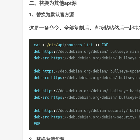
二、替换为其他apt源
1、替换为默认官方源
这是一条命令，全部复制后，直接粘贴然后一起执
cat 
>
/etc/
apt
/
sources
.
list 
<<
 EOF

deb https
:
//deb.debian.org/debian/ bullseye main
deb
-
src https
:
//deb.debian.org/debian/ bullseye 
deb https
:
//deb.debian.org/debian/ bullseye-upda
deb
-
src https
:
//deb.debian.org/debian/ bullseye-
deb https
:
//deb.debian.org/debian/ bullseye-back
deb
-
src https
:
//deb.debian.org/debian/ bullseye-
deb https
:
//deb.debian.org/debian-security/ bull
deb
-
src https
:
//deb.debian.org/debian-security/ 
EOF
2、替换为清华源