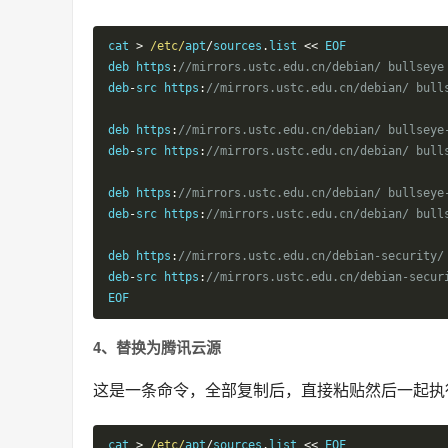
cat 
>
/etc/
apt
/
sources
.
list 
<<
 EOF

deb https
:
//mirrors.ustc.edu.cn/debian/ bullseye
deb
-
src https
:
//mirrors.ustc.edu.cn/debian/ bull
deb https
:
//mirrors.ustc.edu.cn/debian/ bullseye
deb
-
src https
:
//mirrors.ustc.edu.cn/debian/ bull
deb https
:
//mirrors.ustc.edu.cn/debian/ bullseye
deb
-
src https
:
//mirrors.ustc.edu.cn/debian/ bull
deb https
:
//mirrors.ustc.edu.cn/debian-security/
deb
-
src https
:
//mirrors.ustc.edu.cn/debian-secur
EOF
4、替换为腾讯云源
这是一条命令，全部复制后，直接粘贴然后一起执
cat 
>
/etc/
apt
/
sources
.
list 
<<
 EOF
