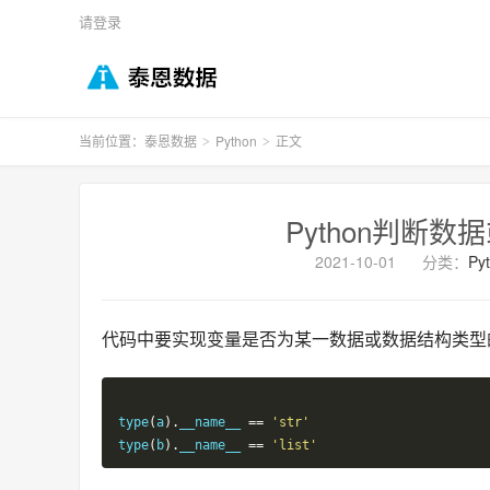
请登录
当前位置：
泰恩数据
Python
正文
>
>
Python判断
2021-10-01
分类：
Py
代码中要实现变量是否为某一数据或数据结构类型
type
(
a
).
__name__ 
==
'str'
type
(
b
).
__name__ 
==
'list'