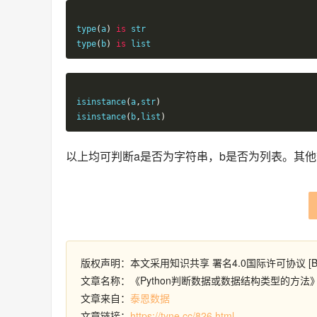
type
(
a
)
is
 str

type
(
b
)
is
 list
isinstance
(
a
,
str
)
isinstance
(
b
,
list
)
以上均可判断a是否为字符串，b是否为列表。其
版权声明：本文采用知识共享 署名4.0国际许可协议 [B
文章名称：《Python判断数据或数据结构类型的方法
文章来自：
泰恩数据
文章链接：
https://tyne.cc/826.html