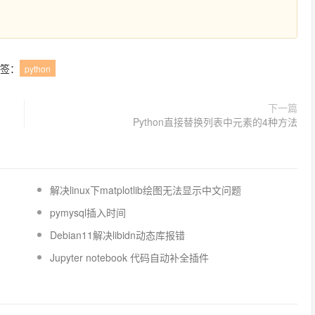
签：
python
下一篇
Python直接替换列表中元素的4种方法
解决linux下matplotlib绘图无法显示中文问题
pymysql插入时间
Debian11解决libidn动态库报错
Jupyter notebook 代码自动补全插件