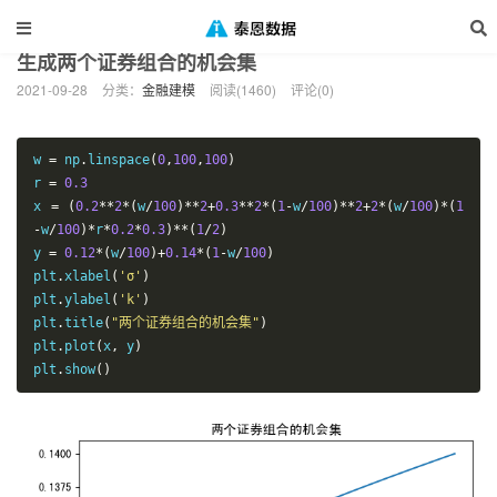
当前位置：
泰恩数据
金融建模
正文
>
>
生成两个证券组合的机会集
2021-09-28
分类：
金融建模
阅读(1460)
评论(0)
w 
=
 np
.
linspace
(
0
,
100
,
100
)
r 
=
0.3
x 
=
(
0.2
**
2
*(
w
/
100
)**
2
+
0.3
**
2
*(
1
-
w
/
100
)**
2
+
2
*(
w
/
100
)*(
1
-
w
/
100
)*
r
*
0.2
*
0.3
)**(
1
/
2
)
y 
=
0.12
*(
w
/
100
)+
0.14
*(
1
-
w
/
100
)
plt
.
xlabel
(
'σ'
)
plt
.
ylabel
(
'k'
)
plt
.
title
(
"两个证券组合的机会集"
)
plt
.
plot
(
x
,
 y
)
plt
.
show
()