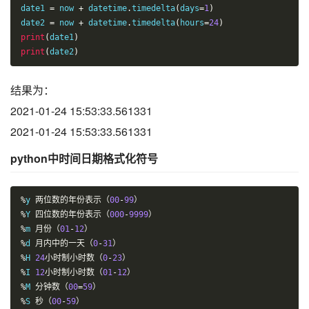
date1 
=
 now 
+
 datetime
.
timedelta
(
days
=
1
)
date2 
=
 now 
+
 datetime
.
timedelta
(
hours
=
24
)
print
(
date1
)
print
(
date2
)
结果为：
2021-01-24 15:53:33.561331
2021-01-24 15:53:33.561331
python中时间日期格式化符号
%
y 
两位数的年份表示（
00
-
99
）
%
Y 
四位数的年份表示（
000
-
9999
）
%
m 
月份（
01
-
12
）
%
d 
月内中的一天（
0
-
31
）
%
H 
24
小时制小时数（
0
-
23
）
%
I 
12
小时制小时数（
01
-
12
）
%
M 
分钟数（
00
=
59
）
%
S 
秒（
00
-
59
）