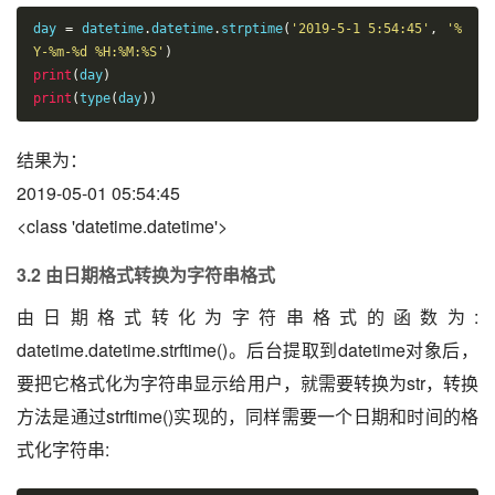
day 
=
 datetime
.
datetime
.
strptime
(
'2019-5-1 5:54:45'
,
'%
Y-%m-%d %H:%M:%S'
)
print
(
day
)
print
(
type
(
day
))
结果为：
2019-05-01 05:54:45
<class 'datetime.datetime'>
3.2 由日期格式转换为字符串格式
由日期格式转化为字符串格式的函数为:
datetime.datetime.strftime()。后台提取到datetime对象后，
要把它格式化为字符串显示给用户，就需要转换为str，转换
方法是通过strftime()实现的，同样需要一个日期和时间的格
式化字符串: