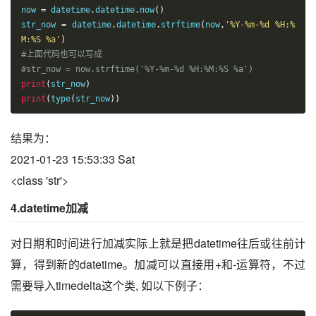
now 
=
 datetime
.
datetime
.
now
()
str_now 
=
 datetime
.
datetime
.
strftime
(
now
,
'%Y-%m-%d %H:%
M:%S %a'
)
#上面代码也可以写成
#str_now = now.strftime('%Y-%m-%d %H:%M:%S %a')
print
(
str_now
)
print
(
type
(
str_now
))
结果为：
2021-01-23 15:53:33 Sat
<class 'str'>
4.datetime加减
对日期和时间进行加减实际上就是把datetime往后或往前计
算，得到新的datetime。加减可以直接用+和-运算符，不过
需要导入timedelta这个类, 如以下例子：