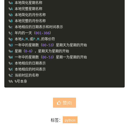
%
a 
本地简化星期名称
%
A 
本地完整星期名称
%
b 
本地简化的月份名称
%
B 
本地完整的月份名称
%
c 
本地相应的日期表示和时间表示
%
j 
年内的一天（
001
-
366
）
%
p 
本地
A
.
M
.或
P
.
M
.的等价符
%
U 
一年中的星期数（
00
-
53
）星期天为星期的开始
%
w 
星期（
0
-
6
），星期天为星期的开始
%
W 
一年中的星期数（
00
-
53
）星期一为星期的开始
%
x 
本地相应的日期表示
%
X 
本地相应的时间表示
%
Z 
当前时区的名称
%%
%号本身
赞(
0
)
标签：
python