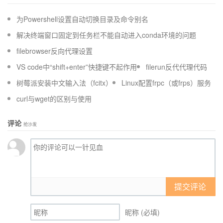
为Powershell设置自动切换目录及命令别名
解决终端窗口固定到任务栏不能自动进入conda环境的问题
filebrowser反向代理设置
VS code中“shift+enter”快捷键不起作用
filerun反代代理代码
树莓派安装中文输入法（fcitx）
Linux配置frpc（或frps）服务
curl与wget的区别与使用
评论
抢沙发
提交评论
昵称 (必填)