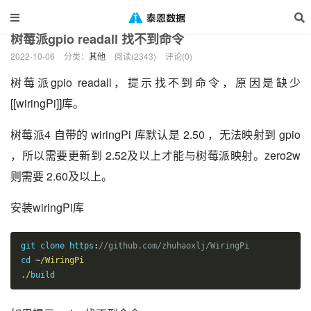
当前位置：
泰恩数据
其他
正文
>
>
树莓派gpio readall 找不到命令
2022-10-06
分类：
其他
阅读(2343)
评论(0)
树莓派gpio readall，提示找不到命令，原因是缺少
[[wiringPi]]库。
树莓派4 自带的 wiringPi 库默认是 2.50 ，无法映射到 gpio
，所以需要更新到 2.52及以上才能与树莓派映射。zero2w
则需要 2.60及以上。
安装wiringPi库
git clone https
:
//github.com/zhuhaoxlj/WiringPi
cd 
~
/WiringPi

./
build