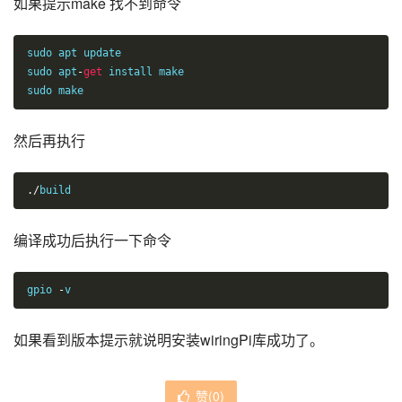
如果提示make 找不到命令
sudo apt update

sudo apt
-
get
 install make

sudo make
然后再执行
./
build
编译成功后执行一下命令
gpio 
-
v
如果看到版本提示就说明安装wiringPi库成功了。
赞(
0
)