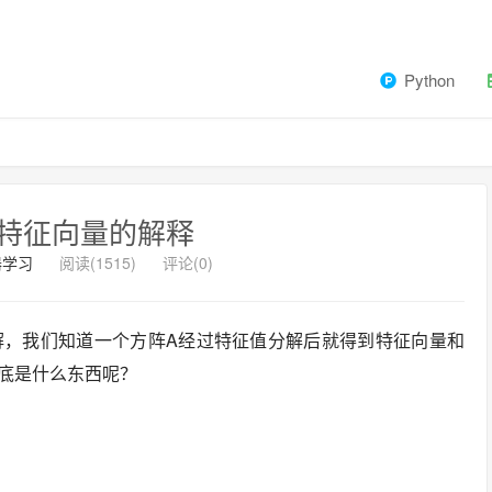
Python
特征向量的解释
器学习
阅读(1515)
评论(0)
解，我们知道一个方阵A经过特征值分解后就得到特征向量和
底是什么东西呢？