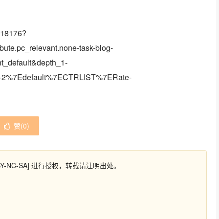
6418176?
te.pc_relevant.none-task-blog-
_default&depth_1-
blog-2%7Edefault%7ECTRLIST%7ERate-
赞(
0
)
Y-NC-SA] 进行授权，转载请注明出处。